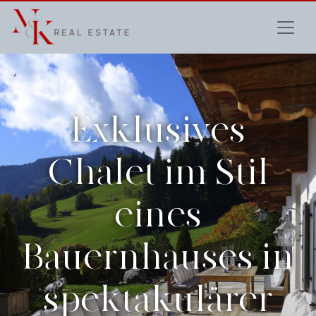
Exklusives
Chalet im Stil
eines
Bauernhauses in
spektakulärer